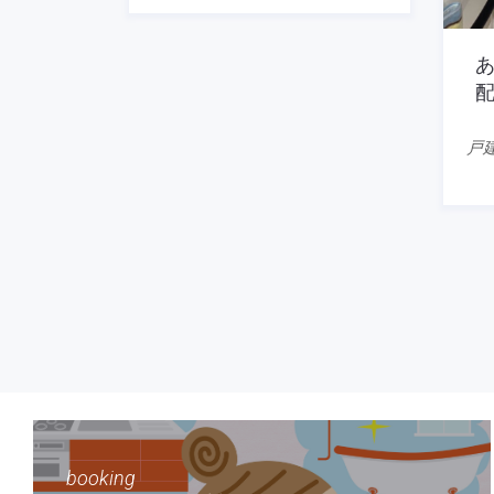
戸
booking