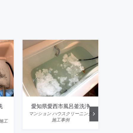
洗
愛知県愛西市風呂釜洗浄
愛知県
マンション ハウスクリーニング
施工事例
施工
マンショ