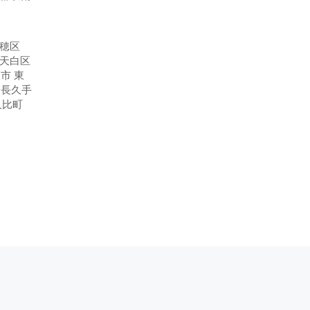
瑞穂区
市天白区
市 東
 長久手
久比町