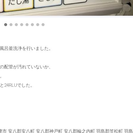
風呂釜洗浄を行いました。
の配管が汚れていないか、
。
24RLUでした。
海津市 安八郡安八町 安八郡神戸町 安八郡輪之内町 羽島郡笠松町 羽