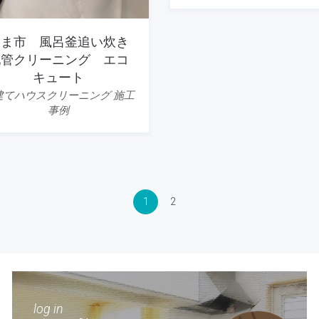
あま市 風呂釜追い炊き
配管クリーニング エコ
キュート
建てハウスクリーニング 施工
事例
1
2
log in