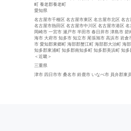
町 養老郡養老町
愛知県
名古屋市千種区 名古屋市東区 名古屋市北区 名古
名古屋市熱田区 名古屋市中川区 名古屋市港区 名
岡崎市 一宮市 瀬戸市 半田市 春日井市 津島市 碧
海市 大府市 知多市 知立市 尾張旭市 高浜市 岩倉
市 愛知郡東郷町 海部郡蟹江町 海部郡大治町 海
知多郡東浦町 知多郡南知多町 知多郡美浜町 知
＜近畿＞
三重県
津市 四日市市 桑名市 鈴鹿市 いなべ市 員弁郡東