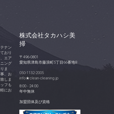
株式会社タカハシ美
掃
ンテナン
いており
〒496-0801
浄、エア
愛知県津島市藤浪町5丁目66番地8
ーニング
おりま
050-1132-2005
工事、お
info★clean-cleaning.jp
え致しま
タッフも
8:00 - 24:00
気軽にお
年中無休
加盟団体及び資格